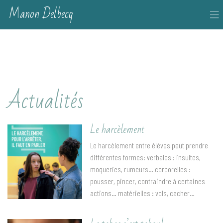
Manon Delbecq
0489 154 432
contact [@] manondelbecq.be
Facebook
Actualités
Le harcèlement
Le harcèlement entre élèves peut prendre
différentes formes: verbales : insultes,
moqueries, rumeurs… corporelles :
pousser, pincer, contraindre à certaines
actions… matérielles : vols, cacher…